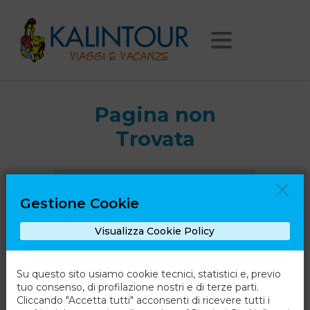
Pagina non
Trovata
Ci dispiace, ma la pagina che stai
cercando non esiste.
Gestione Cookie
Visualizza Cookie Policy
Torna alla Home
Su questo sito usiamo cookie tecnici, statistici e, previo
tuo consenso, di profilazione nostri e di terze parti.
Cliccando "Accetta tutti" acconsenti di ricevere tutti i