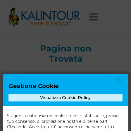
Pagina non
Trovata
Ci dispiace, ma la pagina che stai
cercando non esiste.
Gestione Cookie
Visualizza Cookie Policy
Torna alla Home
Su questo sito usiamo cookie tecnici, statistici e, previo
tuo consenso, di profilazione nostri e di terze parti.
Cliccando "Accetta tutti" acconsenti di ricevere tutti i